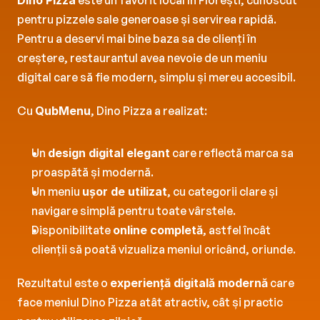
Dino Pizza
 este un favorit local în Florești, cunoscut 
pentru pizzele sale generoase și servirea rapidă. 
Pentru a deservi mai bine baza sa de clienți în 
creștere, restaurantul avea nevoie de un meniu 
digital care să fie modern, simplu și mereu accesibil.
Cu 
QubMenu
, Dino Pizza a realizat:
Un 
design digital elegant
 care reflectă marca sa 
proaspătă și modernă.
Un meniu 
ușor de utilizat
, cu categorii clare și 
navigare simplă pentru toate vârstele.
Disponibilitate 
online completă
, astfel încât 
clienții să poată vizualiza meniul oricând, oriunde.
Rezultatul este o 
experiență digitală modernă
 care 
face meniul Dino Pizza atât atractiv, cât și practic 