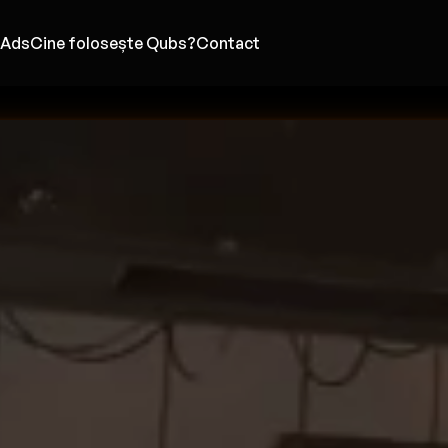
 Ads
Cine folosește Qubs?
Contact
L
MENIU DIGITAL
RECLAME
L
Caracteristici de bază
Promovează-te cu noi
T
NEL
Designuri de Meniu
Prestige by Qubs
P
Automatizare Afișare Meniu
Q
Traducerea Meniului
A
Calculator Nutrițional
A
utăți