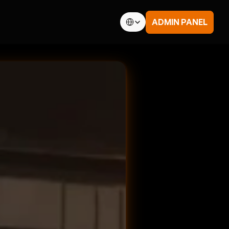
Select Language
ADMIN PANEL
EGAL
erms & Conditions
rivacy
ubHQ Ltd.
NPC
NPC-SAL