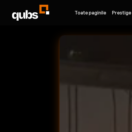
Toate paginile
Prestige
MENIU GENERA
ADMIN PA
DESCOPERIRE SOCIALĂ &
Acasă
DIGITAL MENU
Despre Noi
Realizat de QUBADS.COM
Contact
Întotdeauna gratuit!
Parteneri
No
INFORMAȚII