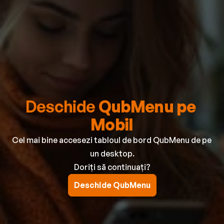
Deschide 
QubMenu
pe 
Mobil
Cel mai bine accesezi tabloul de bord QubMenu de pe 
un desktop.
Doriți să continuați?
Deschide QubMenu