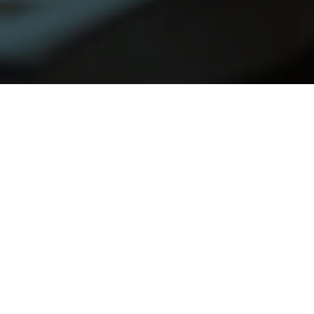
Începe gratuit
Informații
Despre
Contact
Noutăți
QUBS
Acasă
Prestige by Qubs
Meniu de la Qubs