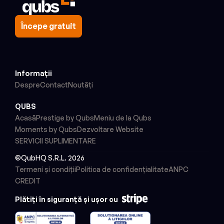
Începe gratuit
Informații
Despre
Contact
Noutăți
QUBS
Acasă
Prestige by Qubs
Meniu de la Qubs
Moments by Qubs
Dezvoltare Website
SERVICII SUPLIMENTARE
©QubHQ S.R.L. 2026
Termeni și condiții
Politica de confidențialitate
ANPC
CREDIT
Plătiți în siguranță și ușor cu