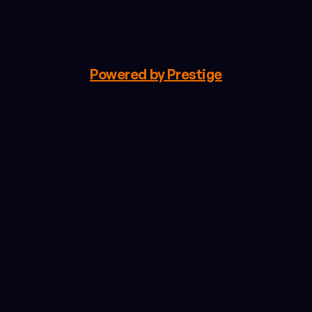
Câștigă din fiecare sesiune de utilizare validă
Creează cont gratuit
Explorează pe Qubs
Powered by Prestige
Recompensează-ți
clienții
fideli
—
direct
din
meniu.