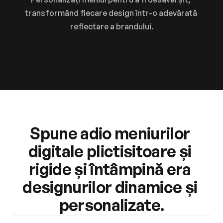
transformând fiecare design într-o adevărată 
reflectare a brandului.
Personalizare infinită
Alegeți dintr-o varietate de modele
Previzualizare în timp real, simplă
În curând - editați elementele individuale
Spune adio meniurilor 
AVANTAJE
digitale plictisitoare și 
rigide și întâmpină era 
designurilor dinamice și 
personalizate.