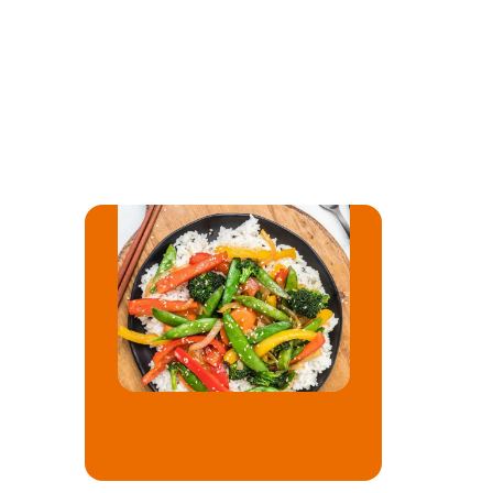
Fiecare element—produse, categorii și designul 
general al meniului—poate fi personalizat individual în 
funcție de designul ales, permițând o experiență de 
navigare cu adevărat personalizată.
Setări Dish
Afișează marja
Afișați imaginea