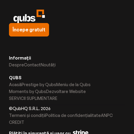
Începe gratuit
Informații
Despre
Contact
Noutăți
QUBS
Acasă
Prestige by Qubs
Meniu de la Qubs
Moments by Qubs
Dezvoltare Website
SERVICII SUPLIMENTARE
©QubHQ S.R.L. 2026
Termeni și condiții
Politica de confidențialitate
ANPC
CREDIT
Plătiți în siguranță și ușor cu