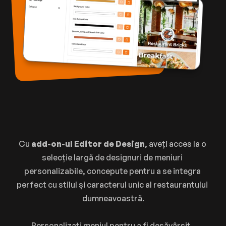
Caracteristici principale
Stăpânește arta creării 
Cu 
add-on-ul Editor de Design
, aveți acces la o 
unui meniu
selecție largă de designuri de meniuri 
personalizabile, concepute pentru a se integra 
perfect cu stilul și caracterul unic al restaurantului 
dumneavoastră.
Personalizați meniul pentru a fi desăvârșit, 