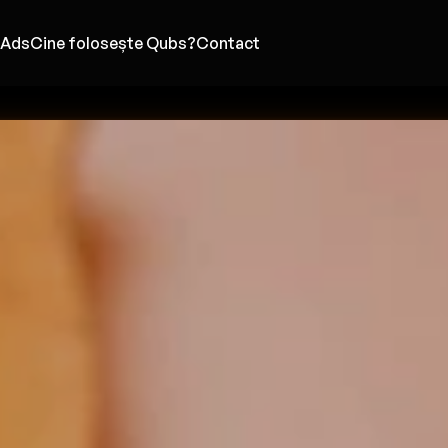
 Ads
Cine folosește Qubs?
Contact
L
MENIU DIGITAL
RECLAME
L
Caracteristici de bază
Promovează-te cu noi
T
NEL
Designuri de Meniu
Prestige by Qubs
P
Automatizare Afișare Meniu
Q
Traducerea Meniului
A
Calculator Nutrițional
A
utăți