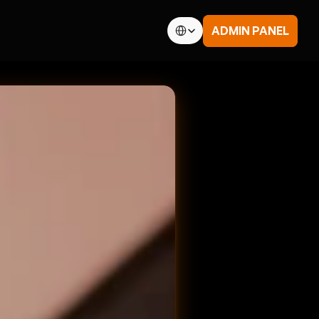
Select Language
ADMIN PANEL
EGAL
erms & Conditions
rivacy
ubHQ Ltd.
NPC
NPC-SAL