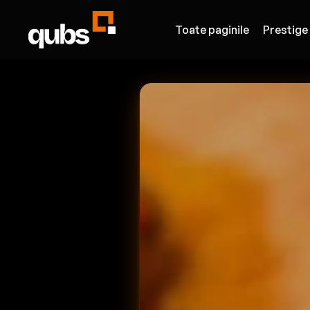
Toate paginile
Prestige
MENIU GENERA
ADMIN PA
DESCOPERIRE SOCIALĂ &
Acasă
DIGITAL MENU
Despre Noi
Realizat de QUBADS.COM
Contact
Întotdeauna gratuit!
Parteneri
No
INFORMAȚII