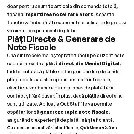
doar pentru anumite articole din comanda totală, 
făcând 
impartirea notei fără efort
. Această 
funcție va îmbunătăți experiențele culinare de grup și 
va simplifica procesul de plată.
Plăți Directe & Generare de 
Note Fiscale
Una dintre cele mai așteptate funcții pe orizont este 
capacitatea de a 
plăti direct din Meniul Digital
. 
Indiferent dacă plățile se fac prin carduri de credit, 
plăți mobile sau alte opțiuni de plată integrate, 
clienții se vor bucura de un proces de plată fără 
contact și fără cusur. În plus, dacă plățile directe nu 
sunt utilizate, Aplicația QubStaff le va permite 
ospătarilor să 
genereze rapid note fiscale
, 
asigurând o experiență de plată lină și eficientă.
Cu aceste actualizări planificate, 
QubMenu v2.0
 va 