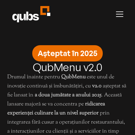
Carieră
Contact
Articole
Jurnal de Modificări
RECLAME
Toate paginile
Presti
Promovează-te cu noi
Prestige by Qubs
Așteptat în 2025
LEGAL
Terms & Conditions
QubMenu v2.0
Privacy
QubHQ Ltd.
Drumul înainte pentru 
QubMenu
 este unul de 
ANPC
inovație continuă și îmbunătățiri, cu 
v2.0
 așteptat să 
ANPC-SAL
fie lansat în 
a doua jumătate a anului 2025
. Această 
lansare majoră se va concentra pe 
ridicarea 
experienței culinare la un nivel superior
 prin 
integrarea fără cusur a operațiunilor restaurantului, 
a interacțiunilor cu clienții și a serviciilor în timp 