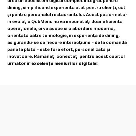
crea un ecosistem digital complet integrat pentru 
dining, simplificând experiența atât pentru clienți, cât 
și pentru personalul restaurantului. Acest pas următor 
în evoluția QubMenu nu va îmbunătăți doar eficiența 
operațională, ci va aduce și o abordare modernă, 
orientată către tehnologie, în experiența de dining, 
asigurându-se că fiecare interacțiune – de la comandă 
până la plată – este fără efort, personalizată și 
inovatoare. Rămâneți conectați pentru acest capitol 
următor în 
excelența meniurilor digitale
!