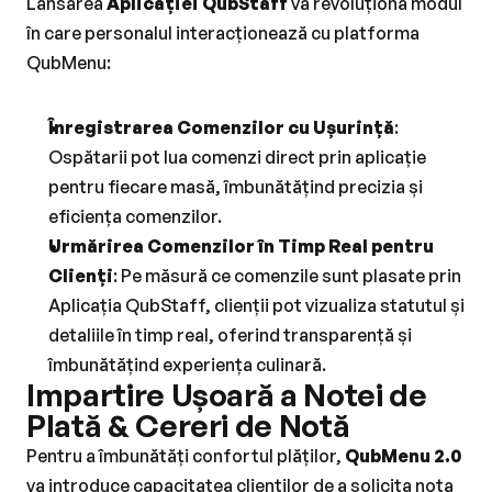
Lansarea 
Aplicației QubStaff
 va revoluționa modul 
în care personalul interacționează cu platforma 
QubMenu:
Înregistrarea Comenzilor cu Ușurință
: 
Ospătarii pot lua comenzi direct prin aplicație 
pentru fiecare masă, îmbunătățind precizia și 
eficiența comenzilor.
Urmărirea Comenzilor în Timp Real pentru 
Clienți
: Pe măsură ce comenzile sunt plasate prin 
Aplicația QubStaff, clienții pot vizualiza statutul și 
detaliile în timp real, oferind transparență și 
îmbunătățind experiența culinară.
Impartire Ușoară a Notei de 
Plată & Cereri de Notă
Pentru a îmbunătăți confortul plăților, 
QubMenu 2.0
va introduce capacitatea clienților de a solicita nota 