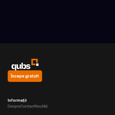
Autentifică-te acum
Începe gratuit
Informații
Despre
Contact
Noutăți