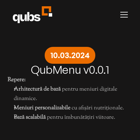
Carieră
Contact
Articole
Jurnal de Modificări
RECLAME
Toate paginile
Presti
Promovează-te cu noi
Prestige by Qubs
10.03.2024
LEGAL
Terms & Conditions
QubMenu v0.0.1
Privacy
QubHQ Ltd.
Repere:
ANPC
Arhitectură de bază
 pentru meniuri digitale 
ANPC-SAL
dinamice.
Meniuri personalizabile
 cu afișări nutriționale.
Bază scalabilă
 pentru îmbunătățiri viitoare.