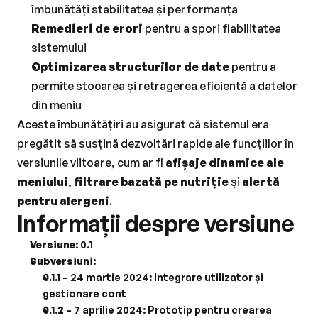
îmbunătăți stabilitatea și performanța
Remedieri de erori
 pentru a spori fiabilitatea 
sistemului
Optimizarea structurilor de date
 pentru a 
permite stocarea și retragerea eficientă a datelor 
din meniu
Aceste îmbunătățiri au asigurat că sistemul era 
pregătit să susțină dezvoltări rapide ale funcțiilor în 
versiunile viitoare, cum ar fi 
afișaje dinamice ale 
meniului
, 
filtrare bazată pe nutriție
 și 
alertă 
pentru alergeni
.
Informații despre versiune
Versiune
: 0.1
Subversiuni
:
0.1.1
 – 24 martie 2024: Integrare utilizator și 
gestionare cont
0.1.2
 – 7 aprilie 2024: Prototip pentru crearea 