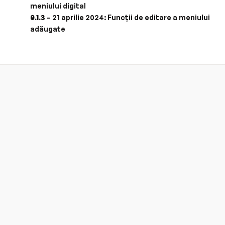
meniului digital
0.1.3
 – 21 aprilie 2024: Funcții de editare a meniului 
adăugate
QubMenu v2.0
Așteptat în 2025
Viitorul QubMenu – Privind către v2.0 în 
2025
Drumul înainte pentru
QubMenu
este unul de
inovație continuă și îmbunătățiri, cu
v2.0