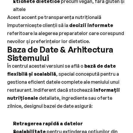
Etichete dietetice
 precum vegan, fără gluten și 
altele
Acest accent pe transparența nutrițională 
împuternicește clienții să ia 
decizii informate
referitoare la alegerea preparatelor care corespund 
nevoilor și preferințelor lor dietetice.
Baza de Date & Arhitectura 
Sistemului
În centrul acestei versiuni se află o 
bază de date 
flexibilă și scalabilă
, special concepută pentru a 
gestiona eficient datele complete ale meniului unui 
restaurant. Indiferent dacă stochează 
informații 
nutriționale
 detaliate, ingrediente sau oferte 
zilnice, designul bazei de date asigură:
Retragerea rapidă a datelor
Scalabilitate
 pentru extinderea opțiunilor din 