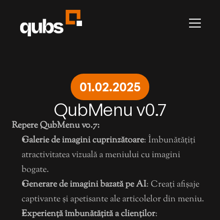
Carieră
Contact
Articole
Jurnal de Modificări
RECLAME
Toate paginile
Presti
Promovează-te cu noi
Prestige by Qubs
01.02.2025
LEGAL
Terms & Conditions
QubMenu v0.7
Privacy
QubHQ Ltd.
Repere QubMenu v0.7:
ANPC
Galerie de imagini cuprinzătoare
: Îmbunătățiți 
ANPC-SAL
atractivitatea vizuală a meniului cu imagini 
bogate.
Generare de imagini bazată pe AI
: Creați afișaje 
captivante și apetisante ale articolelor din meniu.
Experiență îmbunătățită a clienților
: 