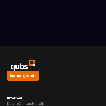
Autentifică-te acum
Începe gratuit
Informații
Despre
Contact
Noutăți