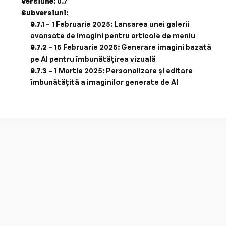
Versiune
: 0.7
Subversiuni
:
0.7.1
 – 1 Februarie 2025: Lansarea unei galerii 
avansate de imagini pentru articole de meniu
0.7.2
 – 15 Februarie 2025: Generare imagini bazată 
pe AI pentru îmbunătățirea vizuală
0.7.3
 – 1 Martie 2025: Personalizare și editare 
îmbunătățită a imaginilor generate de AI
QubMenu v2.0
Așteptat în 2025