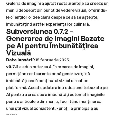
Galeria de imagini a ajutat restaurantele să creeze un 
meniu deosebit din punct de vedere vizual, oferindu-
le clienților o idee clară despre ce să se aștepte, 
îmbunătățind astfel experiența lor culinară.
Subversiunea 0.7.2 – 
Generarea de Imagini Bazate 
pe AI pentru Îmbunătățirea 
Vizuală
Data lansării
: 15 februarie 2025
v0.7.2
 a adus puterea AI în crearea de imagini, 
permițând restaurantelor să genereze și să 
îmbunătățească conținutul vizual direct pe 
platformă. Acest update a introdus unelte bazate pe 
AI pentru a crea sau a îmbunătăți automat imaginile 
pentru articolele din meniu, facilitând menținerea 
unui stil vizual consistent. Funcțiile principale au 